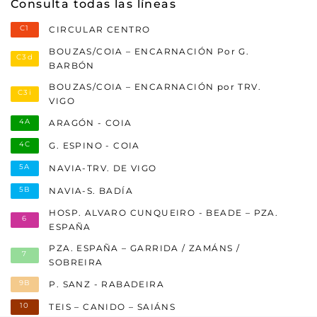
Consulta todas las líneas
C1
CIRCULAR CENTRO
BOUZAS/COIA – ENCARNACIÓN Por G.
C3d
BARBÓN
BOUZAS/COIA – ENCARNACIÓN por TRV.
C3i
VIGO
4A
ARAGÓN - COIA
4C
G. ESPINO - COIA
5A
NAVIA-TRV. DE VIGO
5B
NAVIA-S. BADÍA
HOSP. ALVARO CUNQUEIRO - BEADE – PZA.
6
ESPAÑA
PZA. ESPAÑA – GARRIDA / ZAMÁNS /
7
SOBREIRA
9B
P. SANZ - RABADEIRA
10
TEIS – CANIDO – SAIÁNS