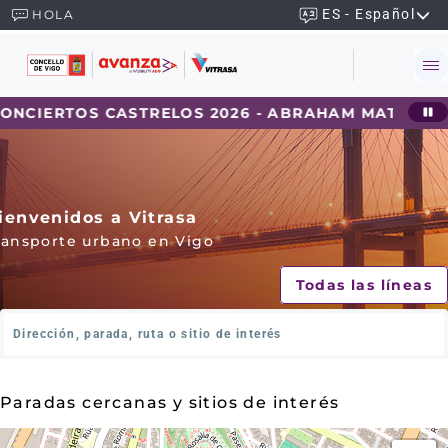
ES - Español
HOLA
RTOS CASTRELOS 2026 - ABRAHAM MATEO
202
ienvenidos a Vitrasa
ransporte urbano en Vigo
Todas las líneas
¿
D
ó
n
Paradas cercanas y sitios de interés
d
e