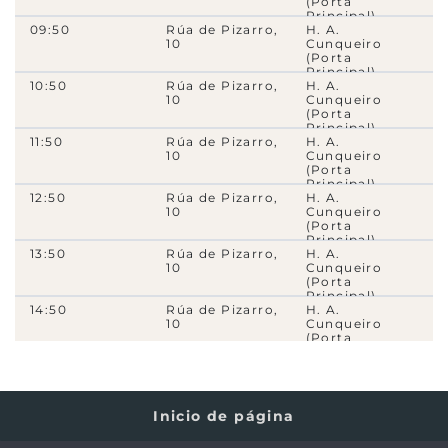
(Porta
Principal)
120
- Avda. do Alcalde Lavadores, 8
09:50
Rúa de Pizarro,
H. A.
10
Cunqueiro
(Porta
150
- Avda. do Alcalde Lavadores, 48
Principal)
10:50
Rúa de Pizarro,
H. A.
130
- Avda. do Alcalde Lavadores, 102
10
Cunqueiro
(Porta
Principal)
170
- Avda. do Alcalde Lavadores, 152
11:50
Rúa de Pizarro,
H. A.
10
Cunqueiro
(Porta
3600
- Estrada de Bembrive, 22
Principal)
12:50
Rúa de Pizarro,
H. A.
10
Cunqueiro
3680
- Estrada de Bembrive, 64
(Porta
Principal)
13:50
Rúa de Pizarro,
H. A.
3560
- Estrada de Bembrive, 104
10
Cunqueiro
(Porta
Principal)
3380
- Cruce Eifonso
14:50
Rúa de Pizarro,
H. A.
14
10
Cunqueiro
(Porta
Principal)
3390
- Estrada de Bembrive, 160
15:50
Rúa de Pizarro,
H. A.
10
Cunqueiro
14
(Porta
Principal)
Inicio de página
16:50
Rúa de Pizarro,
H. A.
3580
- Estrada de Bembrive, 180
10
Cunqueiro
14