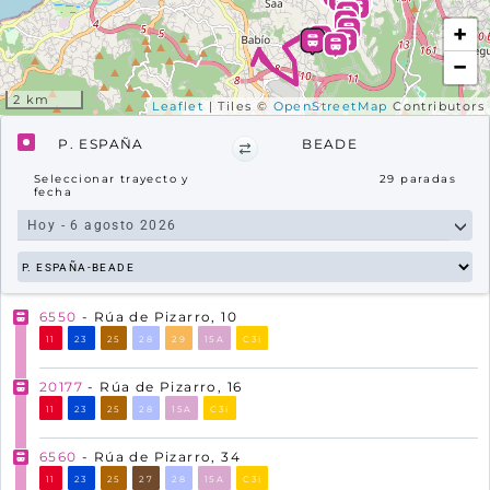
+
−
2 km
Leaflet
| Tiles ©
OpenStreetMap
Contributors
P. ESPAÑA
BEADE
Seleccionar trayecto y
29
paradas
fecha
6550
- Rúa de Pizarro, 10
11
23
25
28
29
15A
C3i
20177
- Rúa de Pizarro, 16
11
23
25
28
15A
C3i
6560
- Rúa de Pizarro, 34
11
23
25
27
28
15A
C3i