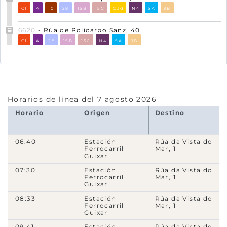
C1
A
10
28
15B
15C
C3d
N4
5A
9B
6620
- Rúa de Policarpo Sanz, 40
C1
A
28
15B
15C
N4
5A
9B
14264
- Rúa de Urzáiz - Príncipe
C1
7
A
14
16
17
18A
28
N1
12B
15B
15C
18B
18H
N4
4A
4C
5A
9B
Horarios de línea del 7 agosto 2026
8820
- Rúa de Urzáiz, 28
Horario
Origen
Destino
C1
7
A
14
16
17
18A
28
N1
12B
15B
15C
18B
18H
N4
4A
4C
5A
9B
06:40
Estación
Rúa da Vista do
Ferrocarril
Mar, 1
8840
- Rúa de Urzáiz, 60 - Est. Intermodal - C.C.
Guixar
A
11
28
N1
15B
15C
N4
4A
4C
5A
9B
07:30
Estación
Rúa da Vista do
Ferrocarril
Mar, 1
Guixar
7000
- Praza de Fernando O Católico
A
11
28
N1
15B
15C
N4
4A
4C
5A
9B
08:33
Estación
Rúa da Vista do
Ferrocarril
Mar, 1
Guixar
8610
- Rúa da Travesía de Vigo, 8
09:41
Estación
Rúa da Vista do