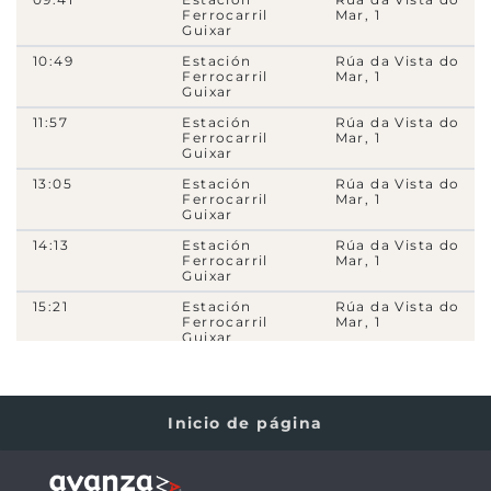
6
A
11
23
25
27
28
N1
15A
15B
15C
C3i
N4
Ferrocarril
Mar, 1
4A
4C
5A
MARISQUIÑO
9B
Guixar
10:49
Estación
Rúa da Vista do
5810
- Rúa de Jenaro de la Fuente, 10
Ferrocarril
Mar, 1
Guixar
6
A
11
23
25
27
28
15A
15B
15C
N4
4A
4C
11:57
Estación
Rúa da Vista do
PSA4
9B
Ferrocarril
Mar, 1
Guixar
5820
- Rúa de Jenaro de la Fuente, 22
13:05
Estación
Rúa da Vista do
6
A
11
23
25
27
28
15A
15B
15C
N4
4A
4C
Ferrocarril
Mar, 1
Guixar
PSA4
9B
14:13
Estación
Rúa da Vista do
Ferrocarril
Mar, 1
710
- Rúa de Aragón (Instituto)
Guixar
A
27
28
4A
9B
15:21
Estación
Rúa da Vista do
Ferrocarril
Mar, 1
Guixar
910
- Avda. do Aeroporto, 54
A
27
28
4A
9B
16:29
Estación
Rúa da Vista do
Ferrocarril
Mar, 1
Guixar
2930
- Rúa de Cantabria, 58
Inicio de página
17:37
Estación
Rúa da Vista do
4A
Ferrocarril
Mar, 1
Guixar
2870
- Rúa de Cantabria (Compañía Suministradora de
18:45
Estación
Rúa da Vista do