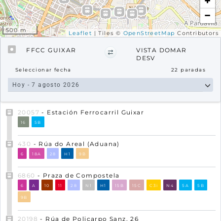
+
−
500 m
Leaflet
| Tiles ©
OpenStreetMap
Contributors
FFCC GUIXAR
VISTA DOMAR
DESV
Seleccionar fecha
22
paradas
20057
- Estación Ferrocarril Guixar
16
5B
430
- Rúa do Areal (Aduana)
6
18A
28
H1
9B
6860
- Praza de Compostela
6
A
10
11
28
N1
H1
15B
15C
C3i
N4
5A
5B
9B
20198
- Rúa de Policarpo Sanz, 26