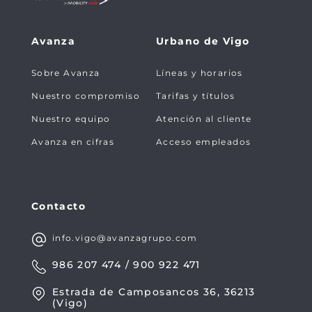
Auga)
Ferrocarril
Mar, 1
4A
Guixar
19:53
Estación
Rúa da Vista do
Avanza
Urbano de Vigo
2880
- Rúa de Cantabria, 148
Ferrocarril
Mar, 1
Guixar
4A
Sobre Avanza
Líneas y horarios
21:00
Estación
Rúa da Vista do
Ferrocarril
Mar, 1
2910
- Rúa de Cantabria, 212
Nuestro compromiso
Tarifas y títulos
Guixar
4A
22:00
Estación
Rúa da Vista do
Nuestro equipo
Atención al cliente
Ferrocarril
Mar, 1
6740
- Rúa da Vista do Mar, 95
Guixar
Avanza en cifras
Acceso empleados
4A
14385
- Rúa da Vista do Mar, 45
4A
Contacto
14386
- Rúa da Vista do Mar (Embalse)
info.vigo@avanzagrupo.com
4A
986 207 474 / 900 922 471
14387
- Rúa da Vista do Mar, 1
4A
Estrada de Camposancos 36, 36213
(Vigo)