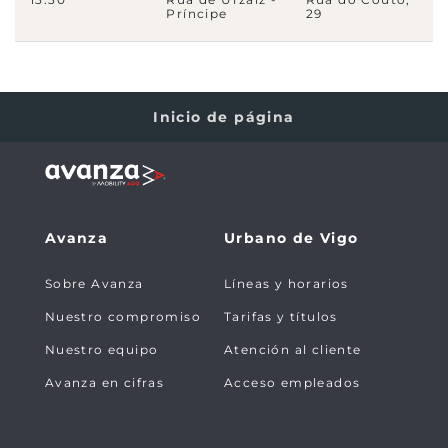
3180
- Camiño de Quirós, 106
Príncipe
29
18H
4170
- Estrada de Miraflores, 64
18A
18H
Inicio de página
5860
- Baixada á Laxe (Centro Saúde)
18A
18H
2280
- Baixada á Laxe, 31
18A
18H
Avanza
Urbano de Vigo
14179
- Rúa da Costa, 4
A
18H
Sobre Avanza
Líneas y horarios
Nuestro compromiso
Tarifas y títulos
3300
- Rúa da Costa, 22
A
18H
Nuestro equipo
Atención al cliente
Avanza en cifras
Acceso empleados
3310
- Rúa da Costa, 74
A
18H