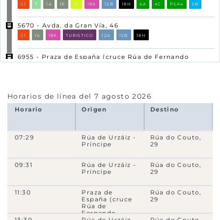
C1
7
14
16
17
18A
12B
18H
4A
4C
PSA4
5B
5670
- Avda. da Gran Vía, 46
C1
14
18A
TURISTICO
12A
12B
18H
6955
- Praza de España (cruce Rúa de Fernando
Conde)
6
13
25
29
18H
4320
- Rúa de Emilia Pardo Bazán, 2
Horarios de línea del 7 agosto 2026
14
18H
Horario
Origen
Destino
4340
- Rúa de Emilia Pardo Bazán, 54
07:29
Rúa de Urzáiz -
Rúa do Couto,
14
18H
Príncipe
29
4280
- Rúa de Emilia Pardo Bazán, 80
09:31
Rúa de Urzáiz -
Rúa do Couto,
14
18H
Príncipe
29
4300
- Rúa de Emilia Pardo Bazán, 104
11:30
Praza de
Rúa do Couto,
España (cruce
29
14
18H
Rúa de
Fernando
13:30
Conde)
Rúa de Urzáiz -
Rúa do Couto,