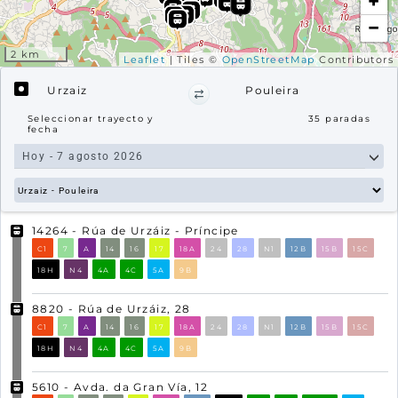
+
−
2 km
Leaflet
| Tiles ©
OpenStreetMap
Contributors
Urzaiz
Pouleira
Seleccionar trayecto y
35
paradas
fecha
14264
- Rúa de Urzáiz - Príncipe
C1
7
A
14
16
17
18A
24
28
N1
12B
15B
15C
18H
N4
4A
4C
5A
9B
8820
- Rúa de Urzáiz, 28
C1
7
A
14
16
17
18A
24
28
N1
12B
15B
15C
18H
N4
4A
4C
5A
9B
5610
- Avda. da Gran Vía, 12