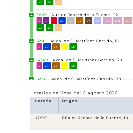
4A
4C
9B
5820
- Rúa de Jenaro de la Fuente, 22
6
A
11
23
24
25
27
28
15A
15B
15C
4A
4C
9B
6210
- Avda. de E. Martínez Garrido, 16
6
23
25
31
4C
14140
- Avda. de E. Martínez Garrido, 30
6
23
25
31
4C
6250
- Avda. de E. Martínez Garrido, 80
23
31
4C
Horarios de línea del 6 agosto 2026
20136
- Avda. de E. Martínez Garrido, 98
Horario
Origen
23
31
4C
14180
- Avda. de E. Martínez Garrido, 108
07:00
Rúa de Jenaro de la Fuente, 10
23
31
4C