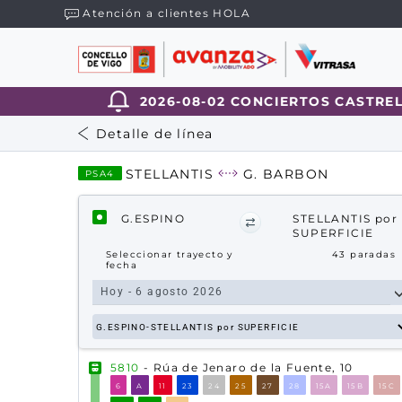
Atención a clientes HOLA
2026-08-02 CONCIERTOS CASTRELO
Detalle de línea
STELLANTIS
G. BARBON
PSA4
G.ESPINO
STELLANTIS por
SUPERFICIE
Seleccionar trayecto y
43
paradas
fecha
5810
- Rúa de Jenaro de la Fuente, 10
6
A
11
23
24
25
27
28
15A
15B
15C