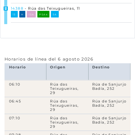
14388
- Rúa das Teixugueiras, 11
13
H
15A
PSA4
5A
14337
- Rúa do Limpiño (Rotonda Rúa Teixugueiras)
13
H
15A
15B
PSA4
5A
14123
- Rúa do Porriño, 9
11
15A
15B
C3d
C3i
4A
4C
Horarios de línea del 6 agosto 2026
6650
- Rúa do Porriño (Instituto)
Horario
Origen
Destino
15B
C3d
C3i
06:10
Rúa das
Rúa de Sanjurjo
6180
- Rúa de Marín (fronte 30)
Teixugueiras,
Badía, 252
C3i
29
06:45
Rúa das
Rúa de Sanjurjo
8950
- Rúa de Marín, 5
Teixugueiras,
Badía, 252
29
C3i
07:10
Rúa das
Rúa de Sanjurjo
Teixugueiras,
Badía, 252
8930
- Rúa de Vilagarcía de Arousa (cruce Rúa do
29
Grove)
07:28
Rúa das
Rúa de Sanjurjo
C3i