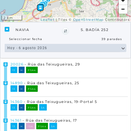
+
−
2 km
Leaflet
| Tiles ©
OpenStreetMap
Contributors
NAVIA
S. BADÍA 252
Seleccionar fecha
39
paradas
20026
- Rúa das Teixugueiras, 29
13
H
PSA4
14890
- Rúa das Teixugueiras, 25
13
H
PSA4
14360
- Rúa das Teixugueiras, 19-Portal 5
13
H
PSA4
5A
14361
- Rúa das Teixugueiras, 17
13
H
15A
PSA4
5A