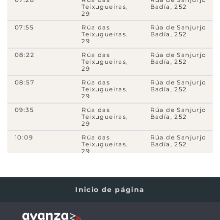
Teixugueiras,
Badía, 252
29
5070
- Rúa da Estrada, 10-12
07:55
Rúa das
Rúa de Sanjurjo
C3i
Teixugueiras,
Badía, 252
29
5090
- Rúa da Estrada, 1
08:22
Rúa das
Rúa de Sanjurjo
Teixugueiras,
Badía, 252
C3i
29
08:57
Rúa das
Rúa de Sanjurjo
1260
- Avda. de Castelao, 21
Teixugueiras,
Badía, 252
10
11
N1
12A
15A
C3i
4A
4C
29
09:35
Rúa das
Rúa de Sanjurjo
2780
- Avda. das Camelias, 135
Teixugueiras,
Badía, 252
29
11
16
17
27
N1
PTL
12A
12B
4A
4C
5A
10:09
Rúa das
Rúa de Sanjurjo
Teixugueiras,
Badía, 252
14331
- Rúa de Álvaro Cunqueiro, 30
29
11
17
27
N1
12A
12B
4A
4C
5A
10:47
Rúa das
Rúa de Sanjurjo
Teixugueiras,
Badía, 252
20170
- Rúa de Álvaro Cunqueiro, 4
29
Inicio de página
12A
5A
11:21
Rúa das
Rúa de Sanjurjo
Teixugueiras,
Badía, 252
29
14899
- Rúa de López Mora, 33
11:57
Rúa das
Rúa de Sanjurjo
12A
5A