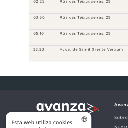
02:25
Rúa das Teixugueiras, 29
14890
- Rúa das Teixugueiras, 25
5B
03:50
Rúa das Teixugueiras, 29
14360
- Rúa das Teixugueiras, 19-Portal 5
05:10
Rúa das Teixugueiras, 29
5A
5B
14361
- Rúa das Teixugueiras, 17
23:23
Avda. de Samil (frente Verbum)
15A
5A
5B
14388
- Rúa das Teixugueiras, 11
15A
5A
5B
14337
- Rúa do Limpiño (Rotonda Rúa
Teixugueiras)
15A
15B
5A
5B
Avan
14123
- Rúa do Porriño, 9
11
15A
15B
C3d
C3i
4A
4C
5B
Sobre
Esta web utiliza cookies
6880
- Praza do Cristo da Vitoria
Nues