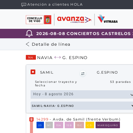
Atención a clientes HOLA
2026-08-08 CONCIERTOS CASTRELOS 202
Detalle de línea
NAVIA
G. ESPINO
N4
SAMIL
G.ESPINO
Seleccionar trayecto y
53
paradas
fecha
14299
- Avda. de Samil (frente Verbum)
23
N1
15A
15B
15C
C3i
MARISQUIÑO