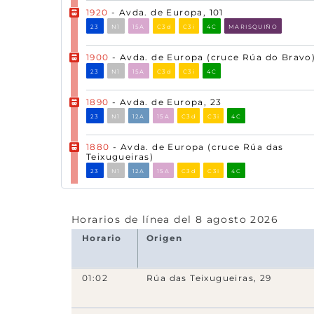
1920
- Avda. de Europa, 101
23
N1
15A
C3d
C3i
4C
MARISQUIÑO
1900
- Avda. de Europa (cruce Rúa do Bravo
23
N1
15A
C3d
C3i
4C
1890
- Avda. de Europa, 23
23
N1
12A
15A
C3d
C3i
4C
1880
- Avda. de Europa (cruce Rúa das
Teixugueiras)
23
N1
12A
15A
C3d
C3i
4C
20143
- Rúa das Teixugueiras (fronte 1)
15A
Horarios de línea del 8 agosto 2026
Horario
Origen
14393
- Rúa da Pedra Seixa (fronte Colexio)
5A
01:02
Rúa das Teixugueiras, 29
20026
- Rúa das Teixugueiras, 29
5B