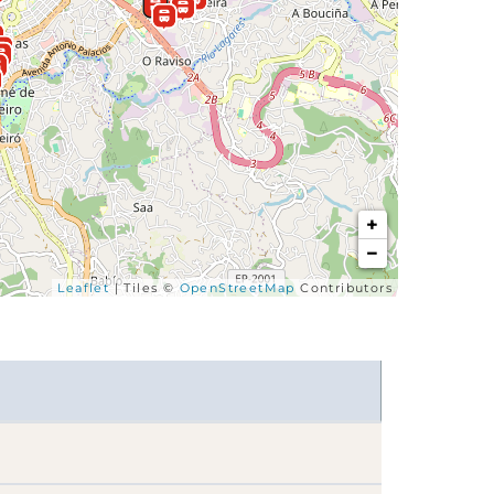
+
−
Leaflet
| Tiles ©
OpenStreetMap
Contributors