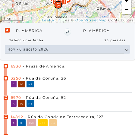
+
−
1 km
Leaflet
| Tiles ©
OpenStreetMap
Contributors
P. AMÉRICA
P. AMÉRICA
Seleccionar fecha
25
paradas
6930
- Praza de América, 1
3250
- Rúa da Coruña, 26
A
10
H1
6970
- Rúa da Coruña, 52
A
10
H1
14892
- Rúa do Conde de Torrecedeira, 123
A
H1
15C
C3d
9B