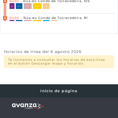
8460
- Rúa do Conde de Torrecedeira, 105
A
H1
15C
C3d
9B
8480
- Rúa do Conde de Torrecedeira, 81
A
H1
15C
C3d
5A
9B
8450
- Rúa do Conde de Torrecedeira (Parque)
A
H1
15C
C3d
5A
9B
Horarios de línea del 6 agosto 2026
8470
- Rúa do Conde de Torrecedeira, 21
A
H1
15C
C3d
5A
9B
Te invitamos a consultar los horarios de esta línea
en el botón Descargar mapa y horarios
14173
- Rúa do Gaiteiro de Ricardo Portela (fronte
Pavillón)
A
H1
15C
C3d
5A
9B
1150
- Rúa da Ribeira do Berbés
Inicio de página
A
10
28
15B
15C
C3d
5A
9B
14333
- Rúa de Cánovas del Castillo, 18
A
10
28
15B
15C
C3d
5A
9B