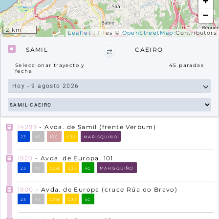
+
−
2 km
Leaflet
| Tiles ©
OpenStreetMap
Contributors
SAMIL
CAEIRO
Seleccionar trayecto y
45
paradas
fecha
14299
- Avda. de Samil (frente Verbum)
23
N1
15C
C3i
MARISQUIÑO
1920
- Avda. de Europa, 101
23
N1
C3d
C3i
4C
MARISQUIÑO
1900
- Avda. de Europa (cruce Rúa do Bravo)
23
N1
C3d
C3i
4C