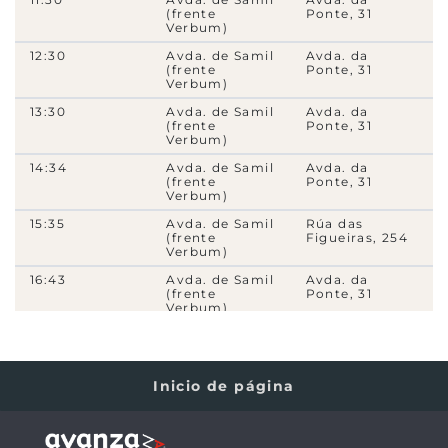
(frente
Ponte, 31
20075
- Avda. de Castelao, 65
Verbum)
10
23
N1
C3i
4A
4C
12:30
Avda. de Samil
Avda. da
(frente
Ponte, 31
Verbum)
1280
- Avda. de Castelao, 41
10
N1
C3i
4A
4C
13:30
Avda. de Samil
Avda. da
(frente
Ponte, 31
Verbum)
20076
- Avda. de Castelao, 25
14:34
Avda. de Samil
Avda. da
10
N1
C3i
4A
4C
(frente
Ponte, 31
Verbum)
1260
- Avda. de Castelao, 21
15:35
Avda. de Samil
Rúa das
10
N1
C3i
4A
4C
5B
(frente
Figueiras, 254
Verbum)
14901
- Avda. de Castelao, 1
16:43
Avda. de Samil
Avda. da
(frente
Ponte, 31
10
C3i
Verbum)
17:51
Avda. de Samil
Rúa das
14206
- Avda. da Gran Vía (Instituto)
(frente
Figueiras, 254
7
23
29
H2
C3i
Verbum)
Inicio de página
18:59
Avda. de Samil
Avda. da
5650
- Avda. da Gran Vía, 185
(frente
Ponte, 31
Verbum)
7
23
29
H2
C3i
20:07
Avda. de Samil
Avda. da