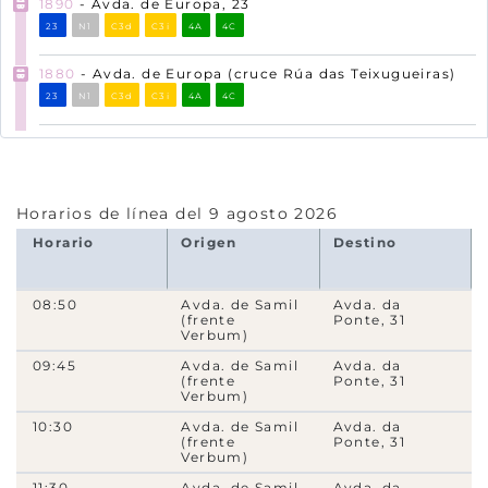
1890
- Avda. de Europa, 23
23
N1
C3d
C3i
4A
4C
1880
- Avda. de Europa (cruce Rúa das Teixugueiras)
23
N1
C3d
C3i
4A
4C
20143
- Rúa das Teixugueiras (fronte 1)
14336
- Rúa das Teixugueiras, 8
Horarios de línea del 9 agosto 2026
14337
- Rúa do Limpiño (Rotonda Rúa Teixugueiras)
Horario
Origen
Destino
5A
5B
14123
- Rúa do Porriño, 9
08:50
Avda. de Samil
Avda. da
(frente
Ponte, 31
C3d
C3i
4A
4C
5B
Verbum)
09:45
Avda. de Samil
Avda. da
6880
- Praza do Cristo da Vitoria
(frente
Ponte, 31
4A
4C
Verbum)
10:30
Avda. de Samil
Avda. da
1310
- Avda. de Castelao, 73
(frente
Ponte, 31
Verbum)
10
23
N1
C3i
4A
4C
11:30
Avda. de Samil
Avda. da