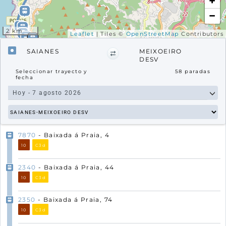
+
−
2 km
Leaflet
| Tiles ©
OpenStreetMap
Contributors
SAIANES
MEIXOEIRO
DESV
Seleccionar trayecto y
58
paradas
fecha
7870
- Baixada á Praia, 4
10
C3d
2340
- Baixada á Praia, 44
10
C3d
2350
- Baixada á Praia, 74
10
C3d