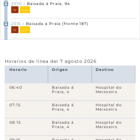
2370
- Baixada á Praia, 94
10
C3d
2310
- Baixada á Praia (fronte 187)
10
C3d
650
- Avda. de Ricardo Mella, 289
10
11
C3d
Horarios de línea del 7 agosto 2026
600
- Avda. de Ricardo Mella, 273
Horario
Origen
Destino
10
11
C3d
630
- Avda. de Ricardo Mella, 223
06:40
Baixada á
Hospital do
Praia, 4
Meixoeiro
14357
- Avda. de Ricardo Mella (cruce Camiño do Río)
07:15
Baixada á
Hospital do
620
- Avda. de Ricado Mella, 165
Praia, 4
Meixoeiro
580
- Avda. de Ricardo Mella, 135
08:15
Baixada á
Hospital do
Praia, 4
Meixoeiro
14248
- Camiño dos Muíños, 74
09:15
Baixada á
Hospital do