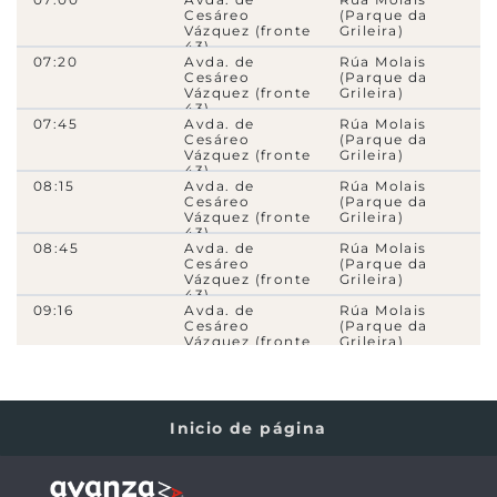
29
Cesáreo
(Parque da
Vázquez (fronte
Grileira)
43)
20211
- Estrada de Camposancos, 109
07:20
Avda. de
Rúa Molais
29
Cesáreo
(Parque da
Vázquez (fronte
Grileira)
43)
3520
- Estrada de Camposancos, 75
07:45
Avda. de
Rúa Molais
Cesáreo
(Parque da
29
Vázquez (fronte
Grileira)
43)
08:15
Avda. de
Rúa Molais
3460
- Estrada de Camposancos, 19
Cesáreo
(Parque da
29
Vázquez (fronte
Grileira)
43)
08:45
Avda. de
Rúa Molais
5340
- Avda. da Florida, 197
Cesáreo
(Parque da
Vázquez (fronte
Grileira)
29
5A
43)
09:16
Avda. de
Rúa Molais
Cesáreo
(Parque da
14163
- Avda. da Florida (fronte 82)
Vázquez (fronte
Grileira)
43)
29
5A
09:50
Avda. de
Rúa Molais
Cesáreo
(Parque da
Vázquez (fronte
Grileira)
5320
- Avda. da Florida, 145
43)
Inicio de página
29
5A
10:24
Avda. de
Rúa Molais
Cesáreo
(Parque da
Vázquez (fronte
Grileira)
5300
- Avda. da Florida, 117
43)
10:58
Avda. de
Rúa Molais