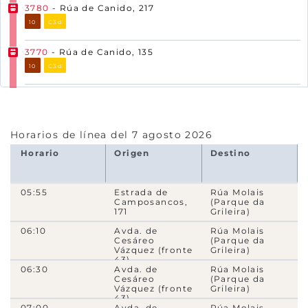
3780
- Rúa de Canido, 217
10
C3d
3770
- Rúa de Canido, 135
10
C3d
4690
- Estrada do Vao, 153
4730
- Estrada do Vao, 91
Horarios de línea del 7 agosto 2026
4710
- Estrada do Vao, 65
Horario
Origen
Destino
4670
- Estrada do Vao, 27
05:55
Estrada de
Rúa Molais
Camposancos,
(Parque da
3490
- Estrada de Camposancos, 171
171
Grileira)
29
06:10
Avda. de
Rúa Molais
Cesáreo
(Parque da
Vázquez (fronte
Grileira)
3450
- Estrada de Camposancos, 155
43)
29
06:30
Avda. de
Rúa Molais
Cesáreo
(Parque da
Vázquez (fronte
Grileira)
3480
- Estrada de Camposancos, 141
43)
07:00
Avda. de
Rúa Molais