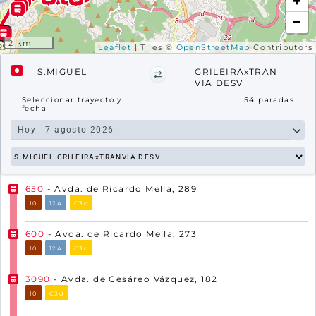
+
−
2 km
Leaflet
| Tiles ©
OpenStreetMap
Contributors
S.MIGUEL
GRILEIRAxTRAN
VIA DESV
Seleccionar trayecto y
54
paradas
fecha
650
- Avda. de Ricardo Mella, 289
10
12A
C3d
600
- Avda. de Ricardo Mella, 273
10
12A
C3d
3090
- Avda. de Cesáreo Vázquez, 182
10
C3d