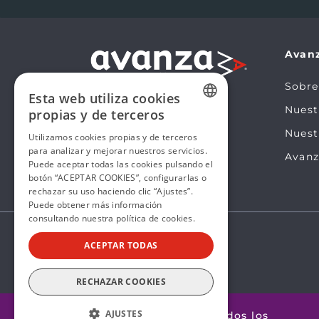
Avan
Sobre
Esta web utiliza cookies
Nues
propias y de terceros
SPANISH
Nuest
Utilizamos cookies propias y de terceros
para analizar y mejorar nuestros servicios.
SPANISH
Avanz
Puede aceptar todas las cookies pulsando el
botón “ACEPTAR COOKIES”, configurarlas o
rechazar su uso haciendo clic “Ajustes”.
Puede obtener más información
consultando nuestra
política de cookies.
ACEPTAR TODAS
RECHAZAR COOKIES
AJUSTES
@2026 Avanza by Mobility ADO. Todos los