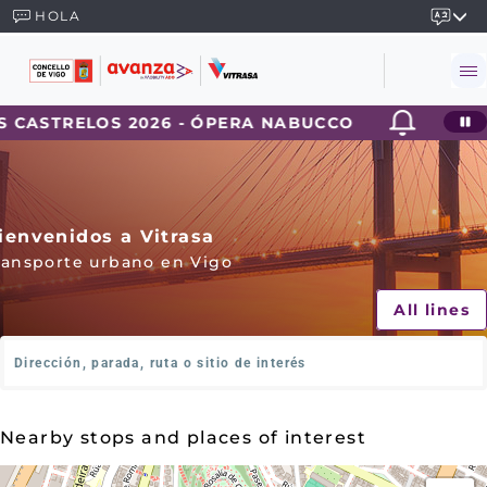
HOLA
ELOS 2026 - ÓPERA NABUCCO
2026-07-31 C
ienvenidos a Vitrasa
ransporte urbano en Vigo
All lines
¿
D
ó
n
Nearby stops and places of interest
d
e