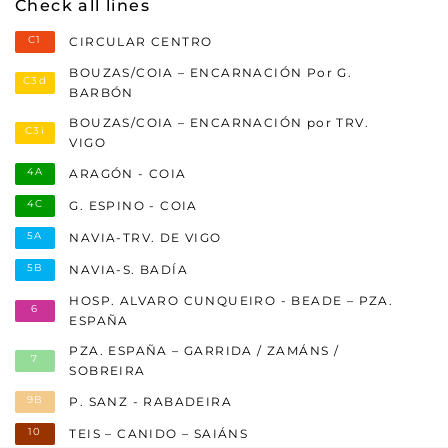
Check all lines
C1
CIRCULAR CENTRO
BOUZAS/COIA – ENCARNACIÓN Por G.
C3d
BARBÓN
BOUZAS/COIA – ENCARNACIÓN por TRV.
C3i
VIGO
4A
ARAGÓN - COIA
4C
G. ESPINO - COIA
5A
NAVIA-TRV. DE VIGO
5B
NAVIA-S. BADÍA
HOSP. ALVARO CUNQUEIRO - BEADE – PZA.
6
ESPAÑA
PZA. ESPAÑA – GARRIDA / ZAMÁNS /
7
SOBREIRA
9B
P. SANZ - RABADEIRA
10
TEIS – CANIDO – SAIÁNS