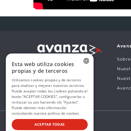
Avan
Sobre
Esta web utiliza cookies
Nues
propias y de terceros
SPANISH
Nuest
Utilizamos cookies propias y de terceros
para analizar y mejorar nuestros servicios.
SPANISH
Avanz
Puede aceptar todas las cookies pulsando el
botón “ACEPTAR COOKIES”, configurarlas o
rechazar su uso haciendo clic “Ajustes”.
Puede obtener más información
consultando nuestra
política de cookies.
ACEPTAR TODAS