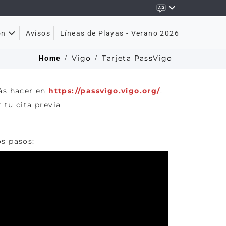
Avisos
Líneas de Playas - Verano 2026
ón
Vigo
Tarjeta PassVigo
Home
rás hacer en
https://passvigo.vigo.org/
.
 tu cita previa
os pasos: