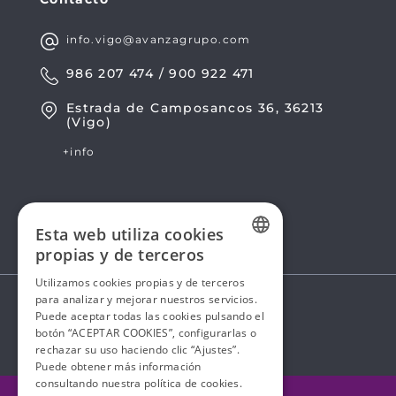
info.vigo@avanzagrupo.com
986 207 474 / 900 922 471
Estrada de Camposancos 36, 36213
(Vigo)
+info
Esta web utiliza cookies
propias y de terceros
SPANISH
Utilizamos cookies propias y de terceros
para analizar y mejorar nuestros servicios.
SPANISH
Puede aceptar todas las cookies pulsando el
botón “ACEPTAR COOKIES”, configurarlas o
rechazar su uso haciendo clic “Ajustes”.
Puede obtener más información
consultando nuestra
política de cookies.