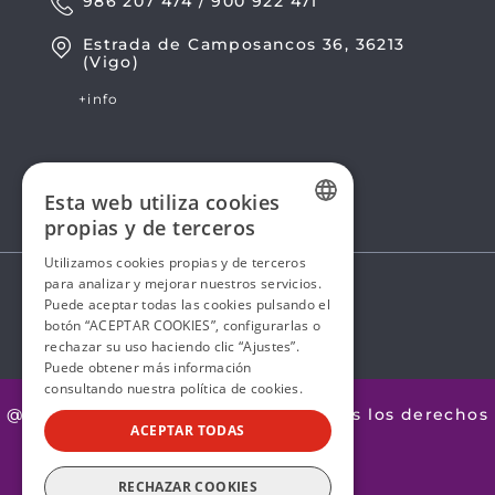
986 207 474 / 900 922 471
Estrada de Camposancos 36, 36213
(Vigo)
+info
Esta web utiliza cookies
propias y de terceros
SPANISH
Utilizamos cookies propias y de terceros
para analizar y mejorar nuestros servicios.
SPANISH
Puede aceptar todas las cookies pulsando el
botón “ACEPTAR COOKIES”, configurarlas o
rechazar su uso haciendo clic “Ajustes”.
Puede obtener más información
consultando nuestra
política de cookies.
@2026 Avanza by Mobility ADO. Todos los derechos
ACEPTAR TODAS
reservados.
Aviso legal
RECHAZAR COOKIES
Política de Privacidad