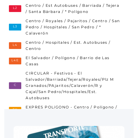
Centro / Est Autobuses / Barriada / Tejera
L2
/ Santa Bárbara / * Polígono
Centro / Royales / Pajaritos / Centro / San
L3
Pedro / Hospitales / San Pedro / *
Calaverón
Centro / Hospitales / Est. Autobuses /
L4
Centro
El Salvador / Polígono / Barrio de Las
L4E
Casas
CIRCULAR - Festivos - El
Salvador/Barriada/Tejera/Royales/Plz M
C
Granados/PAjaritos/Calaverón/R y
Cajal/San Pedro/Hospitales/Est.
Autobuses
EXPRES POLíGONO - Centro / Polígono /
EX
San Pedro