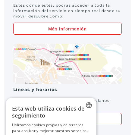
Estés donde estés, podrás acceder a toda la
información del servicio en tiempo real desde tu
móvil, descubre cómo.
Más información
Líneas y horarios
Toda la información sobre las líneas, planos,
horarios, llegadas en tiempo real.
Esta web utiliza cookies de
seguimiento
Más información
SPANISH
Utilizamos cookies propias y de terceros
para analizar y mejorar nuestros servicios.
SPANISH