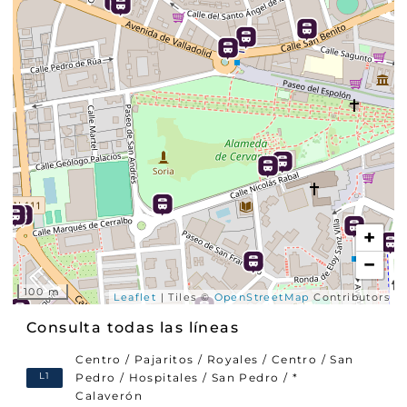
i
e
r
e
s
i
r
?
+
−
100 m
Leaflet
| Tiles ©
OpenStreetMap
Contributors
Consulta todas las líneas
Centro / Pajaritos / Royales / Centro / San
L1
Pedro / Hospitales / San Pedro / *
Calaverón