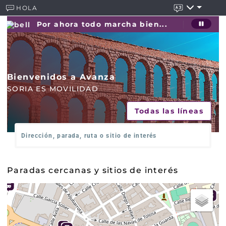
HOLA
Por ahora todo marcha bien...
Por
Bienvenidos a Avanza
SORIA ES MOVILIDAD
Todas las líneas
¿
D
ó
n
Paradas cercanas y sitios de interés
d
e
q
u