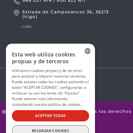
986 207 474 / 900 922 471
Estrada de Camposancos 36, 36213
(Vigo)
+info
Esta web utiliza cookies
propias y de terceros
SPANISH
Utilizamos cookies propias y de terceros
para analizar y mejorar nuestros servicios.
SPANISH
Puede aceptar todas las cookies pulsando el
botón “ACEPTAR COOKIES”, configurarlas o
rechazar su uso haciendo clic “Ajustes”.
Puede obtener más información
consultando nuestra
política de cookies.
@2026 Avanza by Mobility ADO. Todos los derechos
ACEPTAR TODAS
reservados.
Aviso legal
RECHAZAR COOKIES
Política de Privacidad